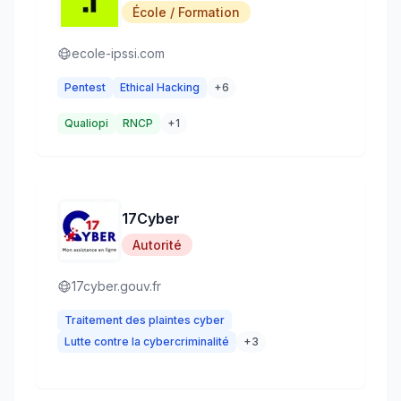
École / Formation
ecole-ipssi.com
Pentest
Ethical Hacking
+
6
Qualiopi
RNCP
+
1
17Cyber
Autorité
17cyber.gouv.fr
Traitement des plaintes cyber
Lutte contre la cybercriminalité
+
3