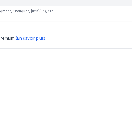
s**, *italique*, [lien](url), etc.
Premium
(En savoir plus)