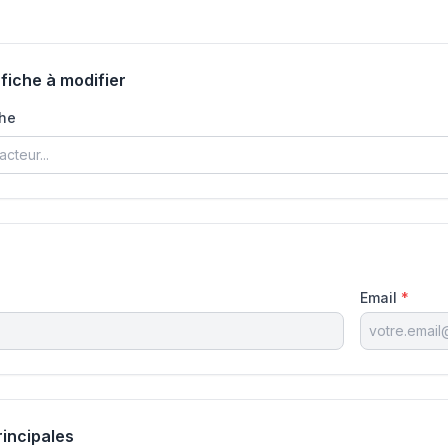
 fiche à modifier
che
Email
*
rincipales