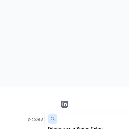
LinkedIn
©
2026
Scope Cyber. Tous droits réservés.
Découvrez le Scope Cyber