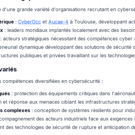
 d'une grande variété d'organisations recrutant en cybersé
érique
:
CyberOcc
et
Aucae-4
à Toulouse, développant act
ux
: leaders mondiaux implantés localement avec des besoin
: acteurs stratégiques nécessitant des compétences cyber
neurial dynamique développant des solutions de sécurité 
ructures publiques et privées travaillant sur les technolog
variés
 compétences diversifiées en cybersécurité :
qués
: protection des équipements critiques dans l'aéronauti
on et réponse aux menaces ciblant les infrastructures straté
ts complexes
: conception de systèmes résilients pour indus
compagnement des acteurs industriels face aux exigences 
t des technologies de sécurité de rupture et anticipation 