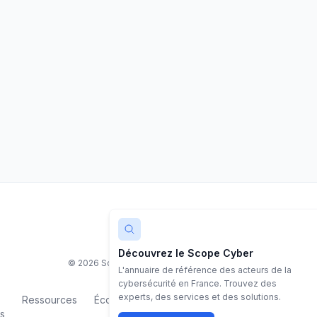
LinkedIn
Découvrez le Scope Cyber
©
2026
Scope Cyber. Tous droits réservés.
L'annuaire de référence des acteurs de la
cybersécurité en France. Trouvez des
experts, des services et des solutions.
Ressources
Écosystème
Contact
Mentions
Politiq
s
légales
confiden