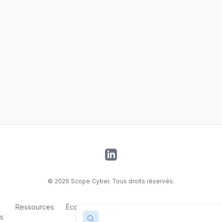
LinkedIn
©
2026
Scope Cyber. Tous droits réservés.
Ressources
Écosystème
Contact
Mentions
Politiq
s
légales
confiden