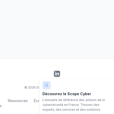
LinkedIn
©
2026
Scope Cyber. Tous droits réservés.
Découvrez le Scope Cyber
L'annuaire de référence des acteurs de la
Ressources
Écosystème
Contact
Mentions
Politiq
cybersécurité en France. Trouvez des
s
légales
confiden
experts, des services et des solutions.