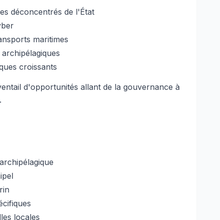
es déconcentrés de l'État
yber
ransports maritimes
s archipélagiques
ques croissants
entail d'opportunités allant de la gouvernance à
.
 archipélagique
ipel
rin
écifiques
lles locales