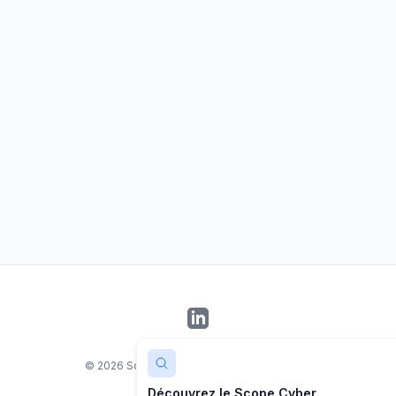
LinkedIn
©
2026
Scope Cyber. Tous droits réservés.
Découvrez le Scope Cyber