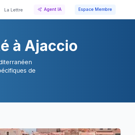
Agent IA
Espace Membre
La Lettre
é à Ajaccio
diterranéen
écifiques de