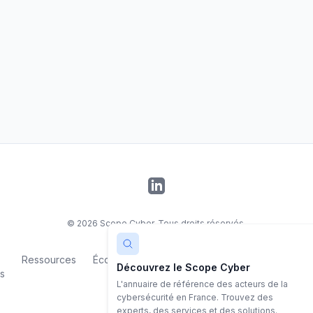
LinkedIn
©
2026
Scope Cyber. Tous droits réservés.
Ressources
Écosystème
Contact
Mentions
Politiq
Découvrez le Scope Cyber
s
légales
confiden
L'annuaire de référence des acteurs de la
cybersécurité en France. Trouvez des
experts, des services et des solutions.