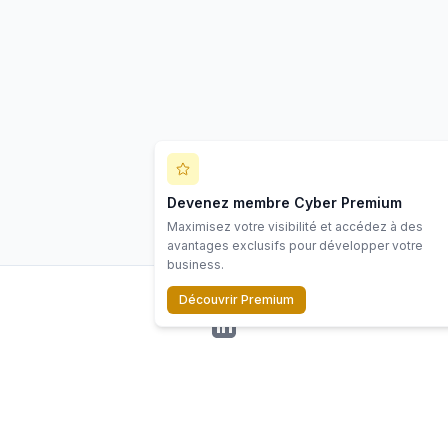
Devenez membre Cyber Premium
Maximisez votre visibilité et accédez à des
avantages exclusifs pour développer votre
business.
Découvrir Premium
LinkedIn
©
2026
Scope Cyber. Tous droits réservés.
Ressources
Écosystème
Contact
Mentions
Politiq