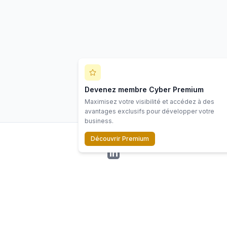
Devenez membre Cyber Premium
Maximisez votre visibilité et accédez à des
avantages exclusifs pour développer votre
business.
Découvrir Premium
LinkedIn
©
2026
Scope Cyber. Tous droits réservés.
Ressources
Écosystème
Contact
Mentions
Politiq
s
légales
confiden