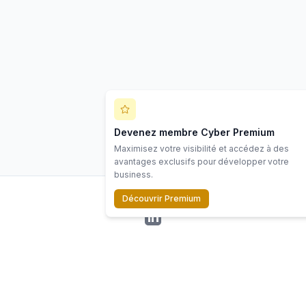
Devenez membre Cyber Premium
Maximisez votre visibilité et accédez à des
avantages exclusifs pour développer votre
business.
Découvrir Premium
LinkedIn
©
2026
Scope Cyber. Tous droits réservés.
Ressources
Écosystème
Contact
Mentions
Politiq
s
légales
confiden