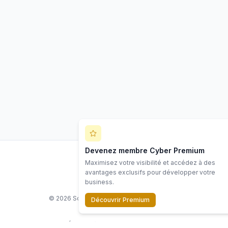
Devenez membre Cyber Premium
Maximisez votre visibilité et accédez à des
LinkedIn
avantages exclusifs pour développer votre
business.
©
2026
Scope Cyber. Tous droits réservés.
Découvrir Premium
Ressources
Écosystème
Contact
Mentions
Politiq