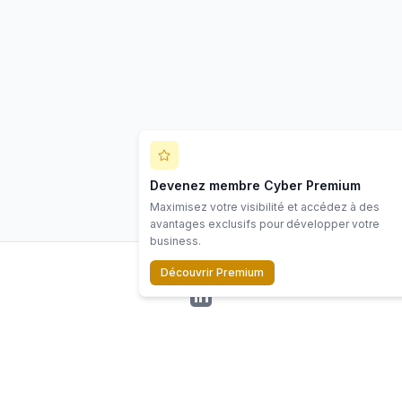
Devenez membre Cyber Premium
Maximisez votre visibilité et accédez à des
avantages exclusifs pour développer votre
business.
Découvrir Premium
LinkedIn
©
2026
Scope Cyber. Tous droits réservés.
Ressources
Écosystème
Contact
Mentions
Politiq