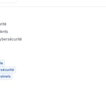
rité
dents
ybersécurité
le
 sécurité
striels